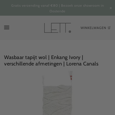
Gratis verzending vanaf €80 | Bezoek onze showroom in
✕
Oostende
WINKELWAGEN 🛒
Wasbaar tapijt wol | Enkang Ivory |
verschillende afmetingen | Lorena Canals