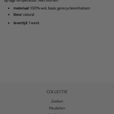
op lage temperatuur. Niet stomen
materiaal
: 100% wol, basis: gerecycleerd katoen
kleur
: natural
levertijd
: 1 week
COLLECTIE
Zoeken
Meubelen