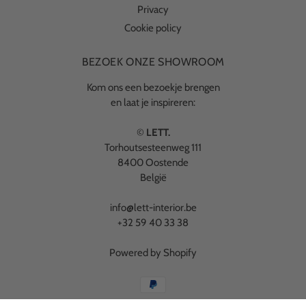
Privacy
Cookie policy
BEZOEK ONZE SHOWROOM
Kom ons een bezoekje brengen
en laat je inspireren:
©
LETT.
Torhoutsesteenweg 111
8400 Oostende
België
info@lett-interior.be
+32 59 40 33 38
Powered by Shopify