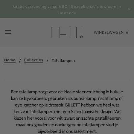
Gratis verzending vanaf €80 | Bezoek onze showroom in
✕
Oostende
WINKELWAGEN 🛒
Home
Collecties
Tafellampen
Een tafellamp zorgt voor de ideale sfeerverlichting in huis. Je
kan ze bijvoorbeeld gebruiken als bureaulamp, nachtlamp of
eye-catcher op je dressoir. Bij LETT hebben we heel wat
keuze in tafellampen met een Scandinavische design. We
kiezen hier vooral voor wit, zwart en zachte pastelkleuren
maar ook gouden en donkergroene tafellampen vind je
bijvoorbeeld in ons assortiment.