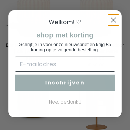
Welkom! ♡
shop met korting
Schrijf je in voor onze nieuwsbrief en krijg €5
Dentelles Wide XL | indoor
Dentelles Wide XL | indoor
korting op je volgende bestelling.
| klei | Atelier Pierre
| goud | Atelier Pierre
€215,00
€199,00
€160,00
UITVERKOCHT
Inschrijven
Nee, bedankt!