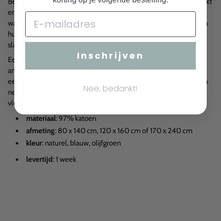
Berbers tapijt van Lorena Canals. Het tapijt is met de hand gemaakt
en vervaardigd uit katoen. Het is bovendien wasbaar in de
wasmachine, geen overbodige luxe voor wie kinderen of dieren in
huis heeft. Geef het tapijt een leuke plek in je salon, eetkamer of
slaapkamer.
Inschrijven
Een omkeerbaar wasbaar vloerkleed dat van de ene naar de
andere kant kan worden omgedraaid, zodat je kunt kiezen tussen
een vleugje kleur in vintage gradiënttinten of een zachtere look in
Nee, bedankt!
neutrale tinten. De randen zijn afgewerkt met handgemaakte
vlechten op elke hoek voor een vrolijke touch.
materiaal
: 97% katoen
afmeting
: 80 x 140 cm, 120 x 160 cm of 170 x 240 cm
kleur
: naturel, blauw, olijfgroen
levertijd
: 1 week