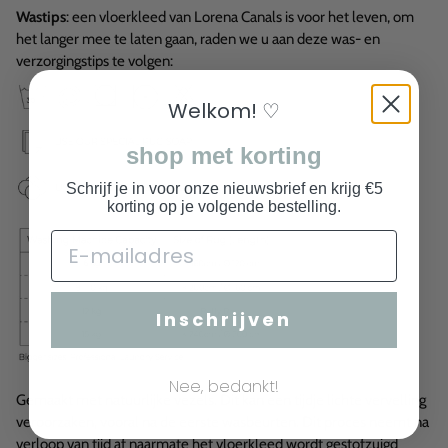
Wastips
: een vloerkleed van Lorena Canals is voor het leven, om
het langer mee te laten gaan, raden we u aan deze was- en
verzorgingstips te volgen:
Welkom! ♡
shop met korting
Schrijf je in voor onze nieuwsbrief en krijg €5
korting op je volgende bestelling.
Inschrijven
Nee, bedankt!
Gemaakt met natuurlijke vezels. Dit kan een tijdje lichte vervelling
veroorzaken, vooral na de eerste wasbeurten. Dit proces neemt na
verloop van tijd af naarmate het vloerkleed wordt gestofzuigd