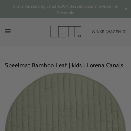
Gratis verzending vanaf €80 | Bezoek onze showroom in
✕
Oostende
WINKELWAGEN 🛒
Speelmat Bamboo Leaf | kids | Lorena Canals