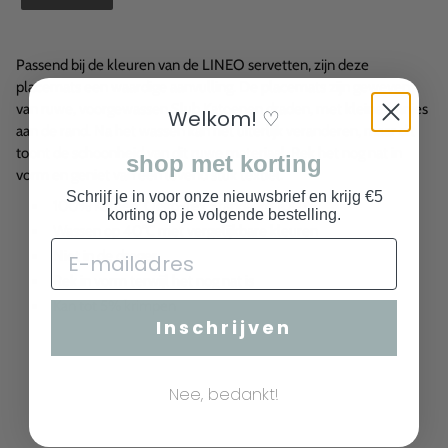
Passend bij de kleuren van de LINEO servetten, zijn deze
placemats een waardige aanvulling. De placemats zijn geweven
van ruwe, voorgewassen Slub Katoenen draden, met kleine franjes
Welkom! ♡
aan de rand. Na het wassen kan het uiterlijk veranderen, maar dit
toont de schoonheid van dit ruwe materiaal. Rek het nog nat in
shop met korting
vorm en geniet van een levend stuk textiel.
Schrijf je in voor onze nieuwsbrief en krijg €5
100% Katoen, Oeko-Tex Standaard 100 ·
korting op je volgende bestelling.
Wassen op 40°C met vergelijkbare kleuren
Niet in de droger
Rek in vorm terwijl het nog nat is
Kan tot 5% krimpen
Inschrijven
Nee, bedankt!