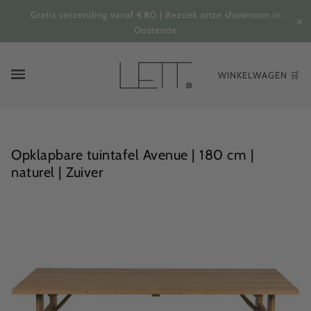
Gratis verzending vanaf €80 | Bezoek onze showroom in
✕
Oostende
WINKELWAGEN 🛒
Opklapbare tuintafel Avenue | 180 cm |
naturel | Zuiver