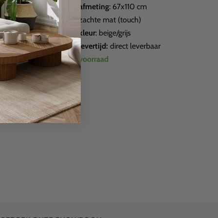
afmeting
: 67x110 cm
zachte mat (touch)
kleur
: beige/grijs
levertijd:
direct leverbaar
op voorraad