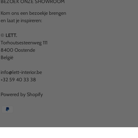
BEZOEK ONZE SHOWROOM
Kom ons een bezoekje brengen
en laat je inspireren:
©
LETT.
Torhoutsesteenweg 111
8400 Oostende
België
info@lett-interior.be
+32 59 40 33 38
Powered by Shopify