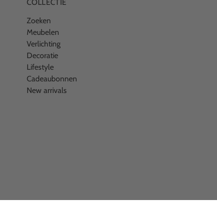
COLLECTIE
Zoeken
Meubelen
Verlichting
Decoratie
Lifestyle
Cadeaubonnen
New arrivals