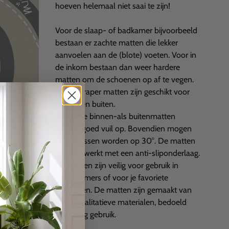
hoeven helemaal niet saai te zijn!
Voor de slaap- of badkamer bijvoorbeeld
bestaan er zachte matten die lekker
aanvoelen aan de (blote) voeten. Voor in
de inkom bestaan dan weer hardere
matten om de schoenen op af te vegen.
Enkel scraper matten zijn geschikt voor
binnen en buiten.
Zowel de binnen-als buitenmatten
nemen goed vuil op.
Bovendien mogen
ze gewassen worden op 30°
. De matten
zijn afgewerkt met een
anti-sliponderlaag
.
De matten zijn veilig voor gebruik in
kinderkamers of voor je favoriete
huisdieren. De matten zijn gemaakt van
hoog kwalitatieve materialen, bedoeld
voor lang gebruik.