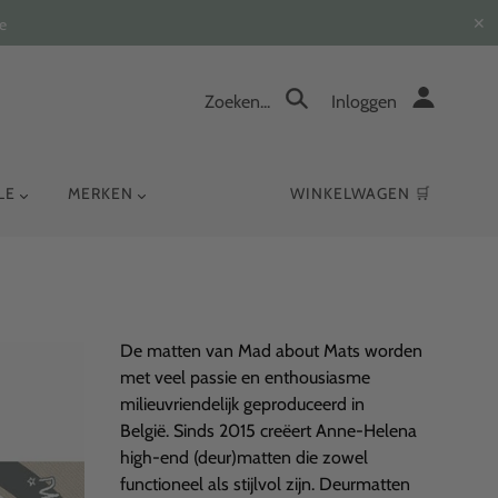
✕
e
Zoeken...
Inloggen
YLE
MERKEN
WINKELWAGEN 🛒
De matten van Mad about Mats worden
met veel passie en enthousiasme
milieuvriendelijk geproduceerd in
België. Sinds 2015 creëert Anne-Helena
high-end (deur)matten die zowel
functioneel als stijlvol zijn. Deurmatten