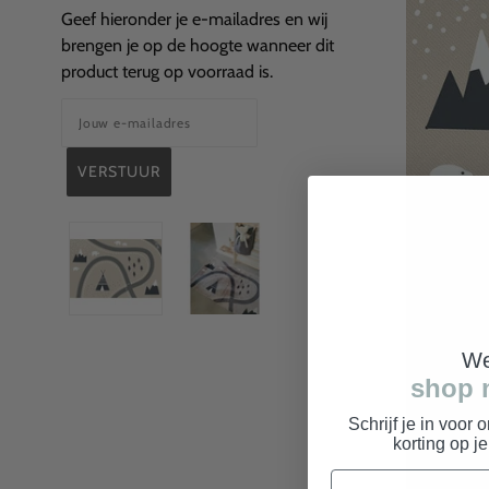
Geef hieronder je e-mailadres en wij
brengen je op de hoogte wanneer dit
product terug op voorraad is.
We
shop 
Schrijf je in voor 
korting op j