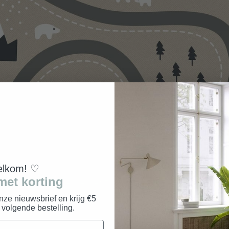
lkom! ♡
met korting
onze nieuwsbrief en krijg €5
e volgende bestelling.