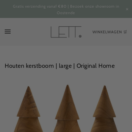
Gratis verzending vanaf €80 | Bezoek onze showroom in
✕
Oostende
WINKELWAGEN 🛒
Houten kerstboom | large | Original Home