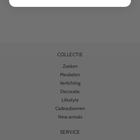
COLLECTIE
Zoeken
Meubelen
Verlichting
Decoratie
Lifestyle
Cadeaubonnen
New arrivals
SERVICE