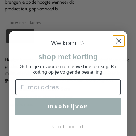
brengen je op de hoogte wanneer dit
product terug op voorraad is.
Welkom! ♡
shop met korting
Houten kerstboom van het Nederlandse merk Original Home Alle
producten zijn handgemaakt van 100% natuurlijke en
Schrijf je in voor onze nieuwsbrief en krijg €5
korting op je volgende bestelling.
milieuvriendelijke materialen. Ze kunnen enigszins variëren in
grootte, vorm en kleur, maar zijn allemaal 100% origineel.
afmetingen
: W 7,5 x H 15 cm
levertermijn
: direct leverbaar
op voorraad
Inschrijven
Nee, bedankt!