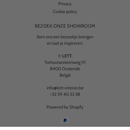
Privacy
Cookie policy
BEZOEK ONZE SHOWROOM
Kom ons een bezoekje brengen
en laat je inspireren:
©
LETT.
Torhoutsesteenweg 111
8400 Oostende
België
info@lett-interior.be
+32 59 40 33 38
Powered by Shopify