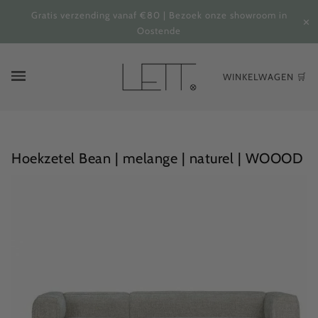
Gratis verzending vanaf €80 | Bezoek onze showroom in
✕
Oostende
WINKELWAGEN 🛒
Hoekzetel Bean | melange | naturel | WOOOD