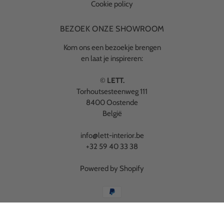
Cookie policy
BEZOEK ONZE SHOWROOM
Kom ons een bezoekje brengen
en laat je inspireren:
©
LETT.
Torhoutsesteenweg 111
8400 Oostende
België
info@lett-interior.be
+32 59 40 33 38
Powered by Shopify