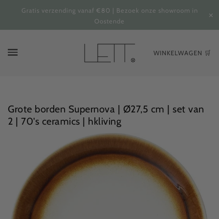
Gratis verzending vanaf €80 | Bezoek onze showroom in
✕
Oostende
WINKELWAGEN 🛒
Grote borden Supernova | Ø27,5 cm | set van
2 | 70's ceramics | hkliving