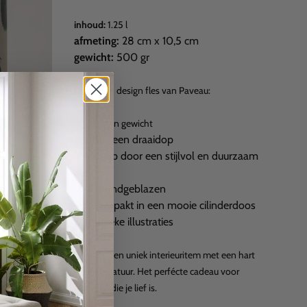
inhoud:
1.25 l
afmeting
:
28 cm x 10,5 cm
gewicht
:
500 gr
De glazen design fles van Paveau:
✓
is licht in gewicht
✓
heeft een draaidop
✓
valt op door een stijlvol en duurzaam
design
✓
is mondgeblazen
✓
zit verpakt in een mooie cilinderdoos
met unieke illustraties
Kortom: een uniek interieuritem met een hart
voor de natuur. Het perfécte cadeau voor
iedereen die je lief is.