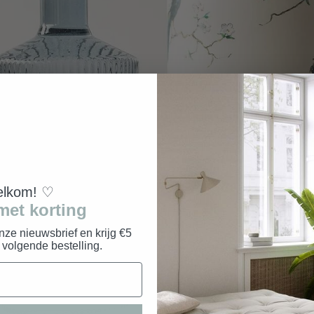
lkom! ♡
met korting
onze nieuwsbrief en krijg €5
e volgende bestelling.