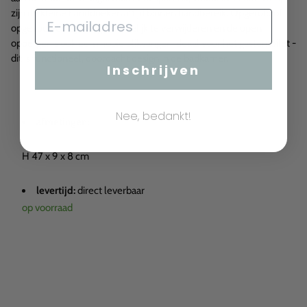
zijn de kleine handdoeken altijd binnen handbereik. Opgerold of
opgevouwen zijn ze gemakkelijk te verwijderen en de open
opberger is ook een mooie blikvanger, ideaal voor het gastentoilet -
dit is functioneel, doordacht design in de badkamer.
Inschrijven
Nee, bedankt!
afmetingen:
H 47 x 9 x 8 cm
levertijd:
direct leverbaar
op voorraad