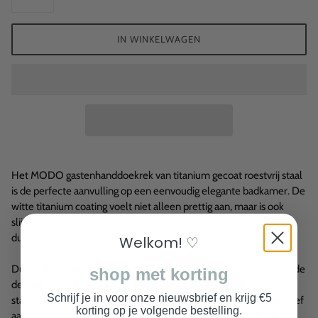
IN WINKELWAGEN
Het MODO gastenhanddoekrek van titanium gecoat roestvrij staal
is de perfecte aanvulling op een eenvoudig elegante badkamer. De
witte titanium coating voelt niet alleen prettig aan, maar is ook
slijtvast, corrosiebestendig, krasvast en daardoor extreem
duurzaam.
Welkom! ♡
Duidelijke contouren en harmonisch afgeronde stralen - dat zijn de
shop met korting
designkenmerken van de MODO badkameraccessoires. Voor
Schrijf je in voor onze nieuwsbrief en krijg €5
stabiel gebruik wordt de handdoekbeugel met een plug en schroef
korting op je volgende bestelling.
aan de muur bevestigd. Ruimtebesparend, vooral in smalle wc's,