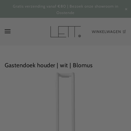
Gratis verzending vanaf €80 | Bezoek onze showroom in
✕
Oostende
WINKELWAGEN 🛒
Gastendoek houder | wit | Blomus