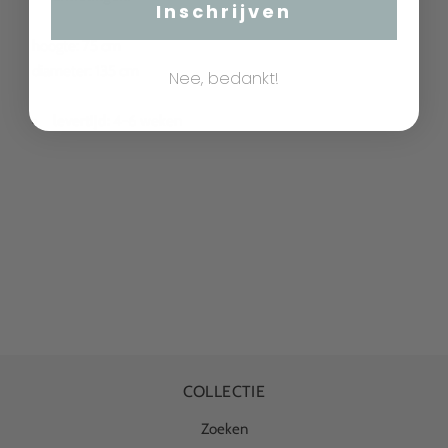
Inschrijven
hoogte: 75 cm
diameter: 135 cm
Nee, bedankt!
levertijd:
4-6 weken
COLLECTIE
Zoeken