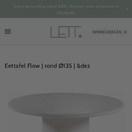
Gratis verzending vanaf €80 | Bezoek onze showroom in
✕
Oostende
WINKELWAGEN 🛒
Eettafel Flow | rond Ø135 | &dez