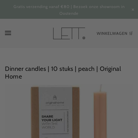
Gratis verzending vanaf €80 | Bezoek onze showroom in
✕
Oostende
WINKELWAGEN 🛒
Dinner candles | 10 stuks | peach | Original
Home