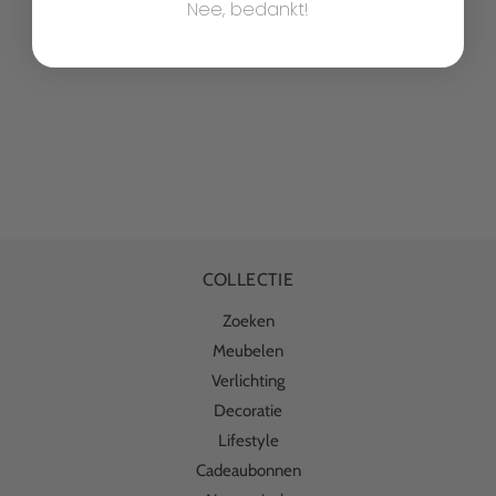
Nee, bedankt!
COLLECTIE
Zoeken
Meubelen
Verlichting
Decoratie
Lifestyle
Cadeaubonnen