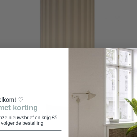
lkom! ♡
met korting
onze nieuwsbrief en krijg €5
e volgende bestelling.