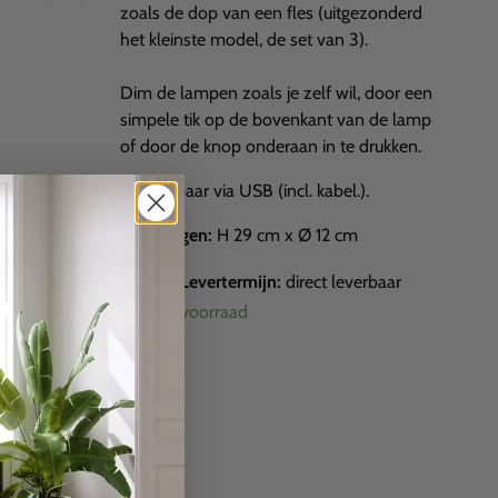
zoals de dop van een fles (uitgezonderd
het kleinste model, de set van 3).
Dim de lampen zoals je zelf wil, door een
simpele tik op de bovenkant van de lamp
of door de knop onderaan in te drukken.
Oplaadbaar via USB (incl. kabel.).
afmetingen:
H 29 cm x Ø 12 cm
Levertermijn:
direct leverbaar
op voorraad