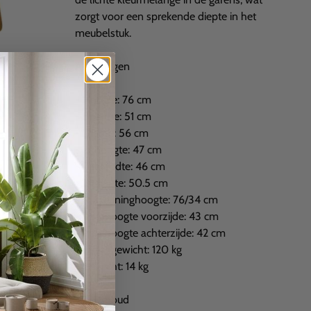
zorgt voor een sprekende diepte in het
meubelstuk.
Afmetingen
- Hoogte: 76 cm
- Breedte: 51 cm
- Diepte: 56 cm
- Zithoogte: 47 cm
- Zitbreedte: 46 cm
- Zitdiepte: 50.5 cm
- Rugleuninghoogte: 76/34 cm
- Poothoogte voorzijde: 43 cm
- Poothoogte achterzijde: 42 cm
- Draaggewicht: 120 kg
- Gewicht: 14 kg
Onderhoud