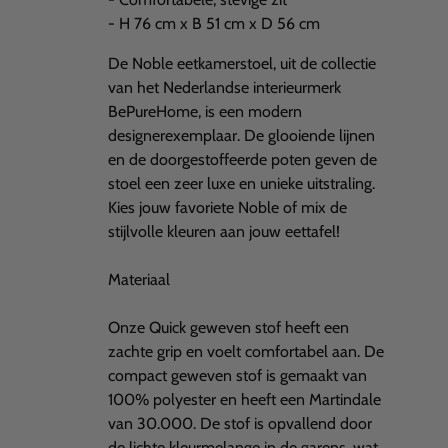
- H 76 cm x B 51 cm x D 56 cm
De Noble eetkamerstoel, uit de collectie
van het Nederlandse interieurmerk
BePureHome, is een modern
designerexemplaar. De glooiende lijnen
en de doorgestoffeerde poten geven de
stoel een zeer luxe en unieke uitstraling.
Kies jouw favoriete Noble of mix de
stijlvolle kleuren aan jouw eettafel!
Materiaal
Onze Quick geweven stof heeft een
zachte grip en voelt comfortabel aan. De
compact geweven stof is gemaakt van
100% polyester en heeft een Martindale
van 30.000. De stof is opvallend door
de lichte kleurmelange in de garens, wat