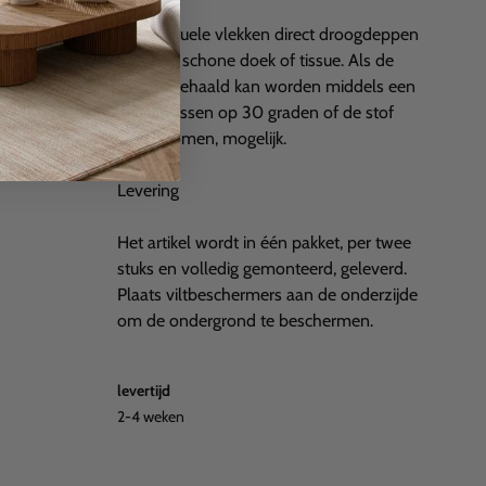
Bij eventuele vlekken direct droogdeppen
met een schone doek of tissue. Als de
stof losgehaald kan worden middels een
rits is wassen op 30 graden of de stof
laten stomen, mogelijk.
Levering
Het artikel wordt in één pakket, per twee
stuks en volledig gemonteerd, geleverd.
Plaats viltbeschermers aan de onderzijde
om de ondergrond te beschermen.
levertijd
2-4 weken