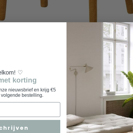
lkom! ♡
met korting
onze nieuwsbrief en krijg €5
e volgende bestelling.
chrijven