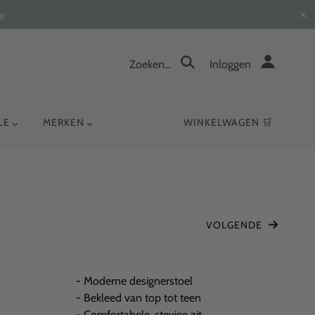
✕
e
Zoeken...
Inloggen
YLE
MERKEN
WINKELWAGEN 🛒
VOLGENDE
- Moderne designerstoel
- Bekleed van top tot teen
- Comfortabele, stevige zit