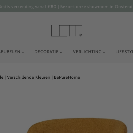
Gratis verzending vanaf €80 | Bezoek onze showroom in Oostend
MEUBELEN
DECORATIE
VERLICHTING
LIFEST
le | Verschillende Kleuren | BePureHome