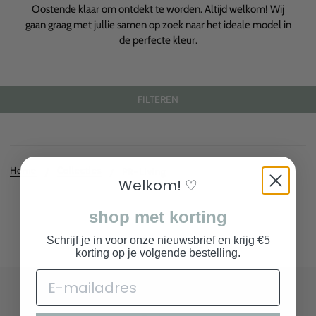
Oostende klaar om ontdekt te worden. Altijd welkom! Wij
gaan graag met jullie samen op zoek naar het ideale model in
de perfecte kleur.
FILTEREN
Home
Collecties
PR-Living
Welkom! ♡
shop met korting
Schrijf je in voor onze nieuwsbrief en krijg €5
korting op je volgende bestelling.
COLLECTIE