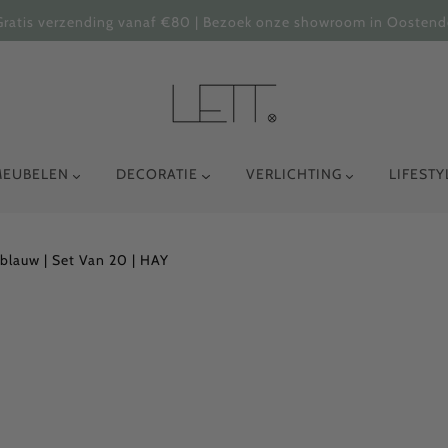
Gratis verzending vanaf €80 | Bezoek onze showroom in Oostend
MEUBELEN
DECORATIE
VERLICHTING
LIFEST
tblauw | Set Van 20 | HAY