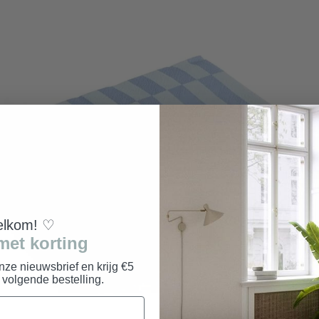
lkom! ♡
met korting
onze nieuwsbrief en krijg €5
e volgende bestelling.