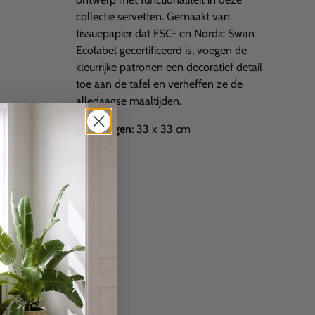
collectie servetten. Gemaakt van
tissuepapier dat FSC- en Nordic Swan
Ecolabel gecertificeerd is, voegen de
kleurrijke patronen een decoratief detail
toe aan de tafel en verheffen ze de
alledaagse maaltijden.
afmetingen
: 33 x 33 cm