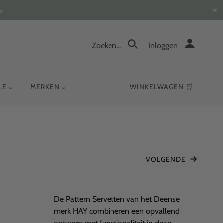
✕
e
Zoeken...
Inloggen
YLE
MERKEN
WINKELWAGEN 🛒
VOLGENDE
De Pattern Servetten van het Deense
merk HAY combineren een opvallend
ontwerp met functionaliteit in deze