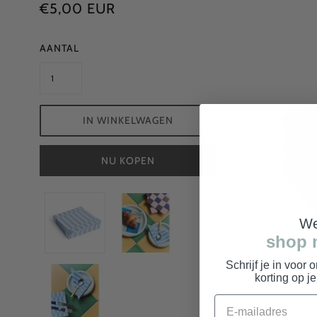
€5,00 EUR
AANTAL
IN WINKELWAGEN
NU KOPEN
We
shop 
Schrijf je in voor 
korting op j