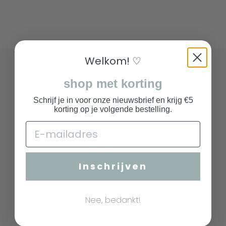
Welkom! ♡
COLLECTIE
shop met korting
Zoeken
Meubelen
Schrijf je in voor onze nieuwsbrief en krijg €5
korting op je volgende bestelling.
Verlichting
Decoratie
Lifestyle
Cadeaubonnen
Inschrijven
New arrivals
SERVICE
Nee, bedankt!
Contact
Coworking space